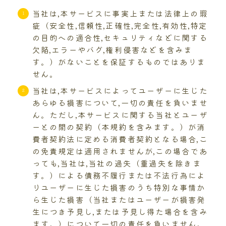
当社は,本サービスに事実上または法律上の瑕
疵（安全性,信頼性,正確性,完全性,有効性,特定
の目的への適合性,セキュリティなどに関する
欠陥,エラーやバグ,権利侵害などを含みま
す。）がないことを保証するものではありま
せん。
当社は,本サービスによってユーザーに生じた
あらゆる損害について,一切の責任を負いませ
ん。ただし,本サービスに関する当社とユーザ
ーとの間の契約（本規約を含みます。）が消
費者契約法に定める消費者契約となる場合,こ
の免責規定は適用されませんが,この場合であ
っても,当社は,当社の過失（重過失を除きま
す。）による債務不履行または不法行為によ
りユーザーに生じた損害のうち特別な事情か
ら生じた損害（当社またはユーザーが損害発
生につき予見し,または予見し得た場合を含み
ます。）について一切の責任を負いません。