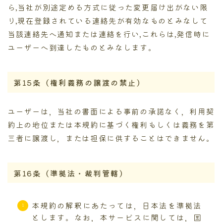
ら,当社が別途定める方式に従った変更届け出がない限
り,現在登録されている連絡先が有効なものとみなして
当該連絡先へ通知または連絡を行い,これらは,発信時に
ユーザーへ到達したものとみなします。
第15条（権利義務の譲渡の禁止）
ユーザーは，当社の書面による事前の承諾なく，利用契
約上の地位または本規約に基づく権利もしくは義務を第
三者に譲渡し，または担保に供することはできません。
第16条（準拠法・裁判管轄）
本規約の解釈にあたっては，日本法を準拠法
とします。なお，本サービスに関しては，国